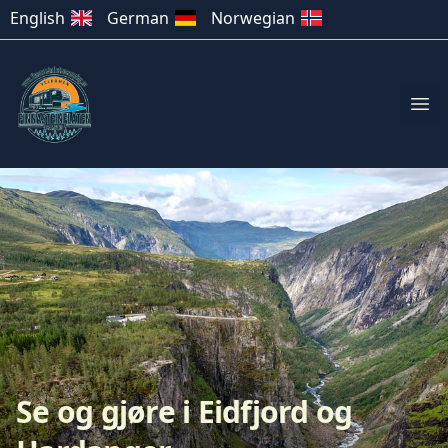
English
German
Norwegian
Åpn
Se og gjøre i Eidfjord og