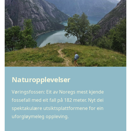
Naturopplevelser
Vøringsfossen: Eit av Noregs mest kjende
fossefall med eit fall på 182 meter. Nyt dei
spektakulære utsiktsplattformene for ein
uforgløymeleg oppleving.